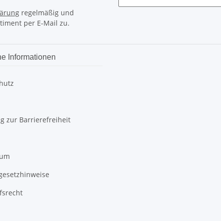
lärung
regelmäßig und
timent per E-Mail zu.
he Informationen
hutz
g zur Barrierefreiheit
sum
egesetzhinweise
fsrecht