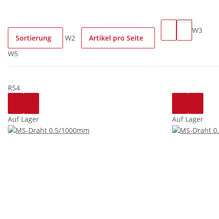
W3
Sortierung
W2
Artikel pro Seite
W5
RS4
Auf Lager
Auf Lager