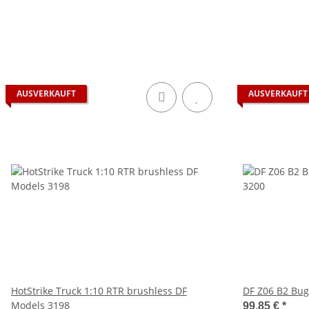
AUSVERKAUFT
AUSVERKAUFT
HotStrike Truck 1:10 RTR brushless DF
DF Z06 B2 Bug
Models 3198
99,85 €
*