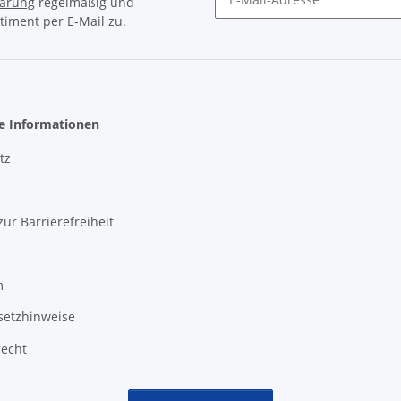
lärung
regelmäßig und
timent per E-Mail zu.
Newsletter Abonnieren
he Informationen
tz
zur Barrierefreiheit
m
setzhinweise
recht