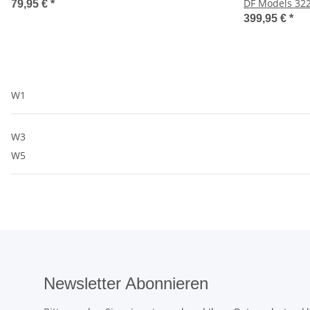
DF Models 32
79,95 €
*
399,95 €
*
W1
W3
W5
Newsletter Abonnieren