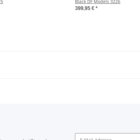
25
Black DF Models 3226
399,95 €
*