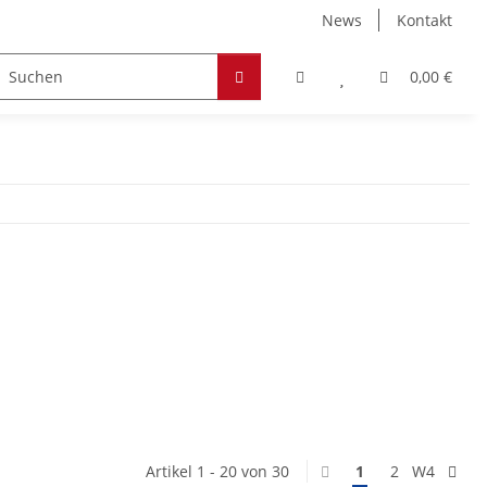
News
Kontakt
Zubehör
Hobby & Freizeit
Werkstoffe
0,00 €
Artikel 1 - 20 von 30
1
2
W4