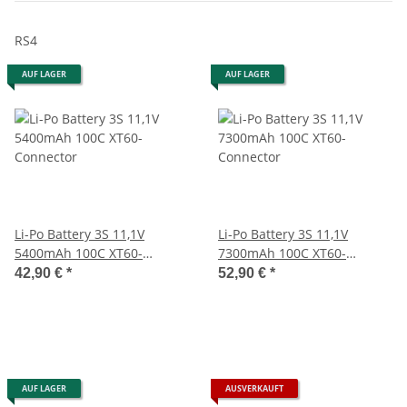
RS4
AUF LAGER
AUF LAGER
Li-Po Battery 3S 11,1V
Li-Po Battery 3S 11,1V
5400mAh 100C XT60-
7300mAh 100C XT60-
Connector
Connector
42,90 €
*
52,90 €
*
AUF LAGER
AUSVERKAUFT