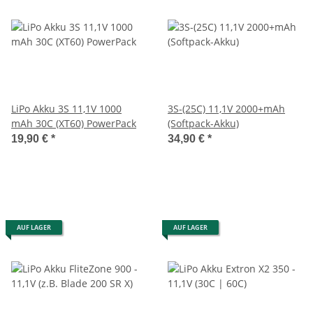
LiPo Akku 3S 11,1V 1000
3S-(25C) 11,1V 2000+mAh
mAh 30C (XT60) PowerPack
(Softpack-Akku)
19,90 €
*
34,90 €
*
AUF LAGER
AUF LAGER