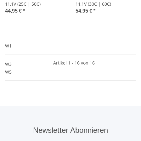
11,1V (25C | 50C)
11,1V (30C | 60C)
44,95 €
*
54,95 €
*
W1
Artikel 1 - 16 von 16
W3
W5
Newsletter Abonnieren