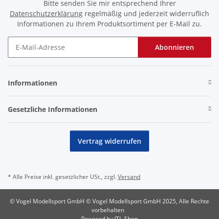
Bitte senden Sie mir entsprechend Ihrer
Datenschutzerklärung
regelmäßig und jederzeit widerruflich
Informationen zu Ihrem Produktsortiment per E-Mail zu.
Abonnieren
Newsletter Abonnieren
Informationen
Gesetzliche Informationen
Vertrag widerrufen
* Alle Preise inkl. gesetzlicher USt., zzgl.
Versand
© Vogel Modellsport GmbH © Vogel Modellsport GmbH 2025, Alle Rechte
vorbehalten
Powered by
JTL-Shop