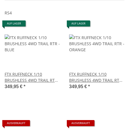
RS4
AUF LAGER
AUF LAGER
FTX RUFFNECK 1/10
FTX RUFFNECK 1/10
BRUSHLESS 4WD TRAIL RTR -
BRUSHLESS 4WD TRAIL RTR -
BLUE
ORANGE
349,95 €
*
349,95 €
*
AUSVERKAUFT
AUSVERKAUFT