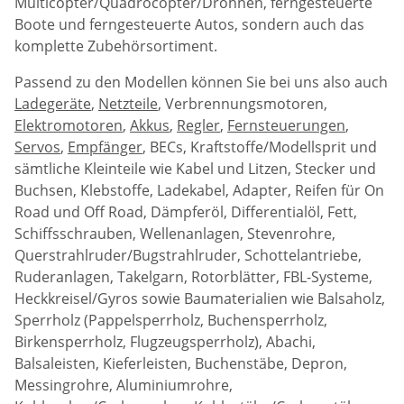
Multicopter/Quadrocopter/Drohnen, ferngesteuerte
Boote und ferngesteuerte Autos, sondern auch das
komplette Zubehörsortiment.
Passend zu den Modellen können Sie bei uns also auch
Ladegeräte
,
Netzteile
, Verbrennungsmotoren,
Elektromotoren
,
Akkus
,
Regler
,
Fernsteuerungen
,
Servos
,
Empfänger
, BECs, Kraftstoffe/Modellsprit und
sämtliche Kleinteile wie Kabel und Litzen, Stecker und
Buchsen, Klebstoffe, Ladekabel, Adapter, Reifen für On
Road und Off Road, Dämpferöl, Differentialöl, Fett,
Schiffsschrauben, Wellenanlagen, Stevenrohre,
Querstrahlruder/Bugstrahlruder, Schottelantriebe,
Ruderanlagen, Takelgarn, Rotorblätter, FBL-Systeme,
Heckkreisel/Gyros sowie Baumaterialien wie Balsaholz,
Sperrholz (Pappelsperrholz, Buchensperrholz,
Birkensperrholz, Flugzeugsperrholz), Abachi,
Balsaleisten, Kieferleisten, Buchenstäbe, Depron,
Messingrohre, Aluminiumrohre,