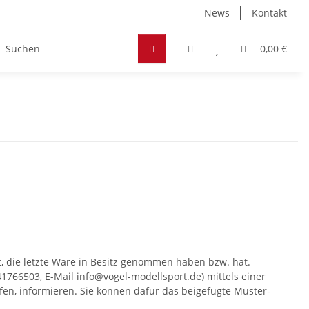
News
Kontakt
Zubehör
Hobby & Freizeit
Werkstoffe
0,00 €
st, die letzte Ware in Besitz genommen haben bzw. hat.
766503, E-Mail info@vogel-modellsport.de) mittels einer
rufen, informieren. Sie können dafür das beigefügte Muster-