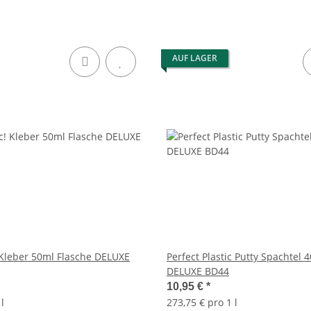
AUF LAGER
 Kleber 50ml Flasche DELUXE
Perfect Plastic Putty Spachtel
DELUXE BD44
10,95 €
*
l
273,75 € pro 1 l