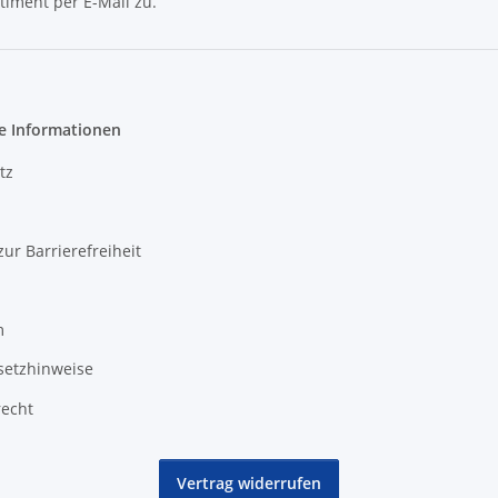
timent per E-Mail zu.
Newsletter Abonnieren
e Informationen
tz
zur Barrierefreiheit
m
setzhinweise
recht
Vertrag widerrufen