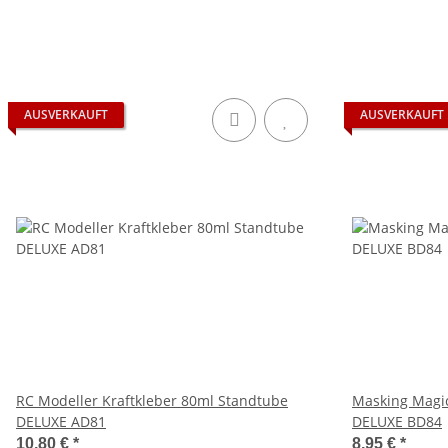
AUSVERKAUFT
AUSVERKAUFT
RC Modeller Kraftkleber 80ml Standtube
Masking Magic
DELUXE AD81
DELUXE BD84
10,80 €
*
8,95 €
*