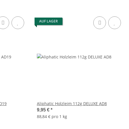
AUF LAGER
AD19
Aliphatic Holzleim 112g DELUXE AD8
9,95 €
*
88,84 € pro 1 kg