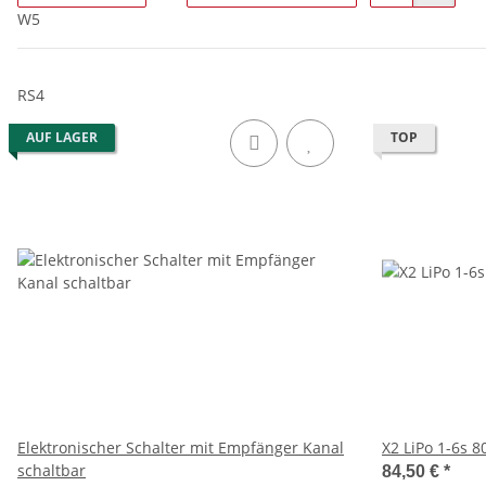
W5
RS4
AUF LAGER
TOP
Elektronischer Schalter mit Empfänger Kanal
X2 LiPo 1-6s
schaltbar
84,50 €
*