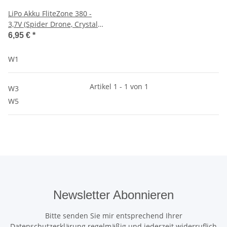
LiPo Akku FliteZone 380 -
3,7V (Spider Drone, Crystal
Drone u.a.)
6,95 €
*
W1
Artikel 1 - 1 von 1
W3
W5
Newsletter Abonnieren
Bitte senden Sie mir entsprechend Ihrer
Datenschutzerklärung
regelmäßig und jederzeit widerruflich