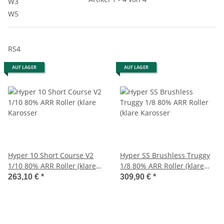
W3
W5
RS4
AUF LAGER
AUF LAGER
Hyper 10 Short Course V2
Hyper SS Brushless Truggy
1/10 80% ARR Roller (klare
1/8 80% ARR Roller (klare
Karosser
Karosser
263,10 €
*
309,90 €
*