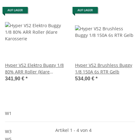
AUF LAGER
AUF LAGER
Hyper VS2 Elektro Buggy 1/8
Hyper VS2 Brushless Buggy
80% ARR Roller (klare
1/8 150A 6s RTR Gelb
Karosserie
341,90 €
*
534,00 €
*
W1
Artikel 1 - 4 von 4
W3
W5