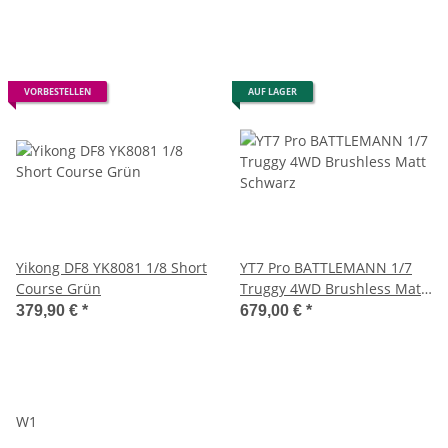
VORBESTELLEN
AUF LAGER
Yikong DF8 YK8081 1/8 Short
YT7 Pro BATTLEMANN 1/7
Course Grün
Truggy 4WD Brushless Matt
Schwarz
379,90 €
*
679,00 €
*
W1