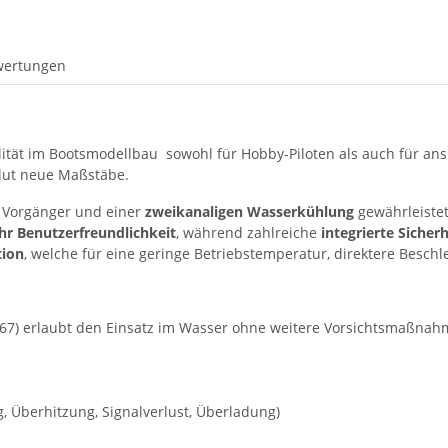
wertungen
ität im Bootsmodellbau  sowohl für Hobby-Piloten als auch für a
olut neue Maßstäbe.
 Vorgänger und einer
zweikanaligen Wasserkühlung
gewährleistet
r Benutzerfreundlichkeit
, während zahlreiche
integrierte Siche
tion
, welche für eine geringe Betriebstemperatur, direktere Besch
P67) erlaubt den Einsatz im Wasser ohne weitere Vorsichtsmaßnah
 Überhitzung, Signalverlust, Überladung)