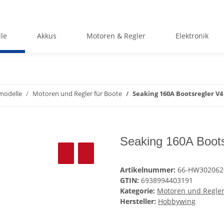
le
Akkus
Motoren & Regler
Elektronik
smodelle
Motoren und Regler für Boote
Seaking 160A Bootsregler V4 
Seaking 160A Boots
Artikelnummer:
66-HW302062
GTIN:
6938994403191
Kategorie:
Motoren und Regler
Hersteller:
Hobbywing