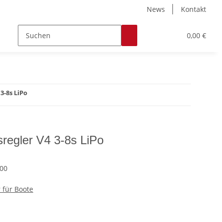
News
Kontakt
Zubehör
Hobby & Freizeit
Werkstoffe
0,00 €
3-8s LiPo
regler V4 3-8s LiPo
00
 für Boote