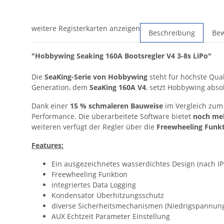
weitere Registerkarten anzeigen
Beschreibung
Be
"Hobbywing Seaking 160A Bootsregler V4 3-8s LiPo"
Die
SeaKing-Serie von Hobbywing
steht für höchste Qual
Generation, dem
SeaKing 160A V4
, setzt Hobbywing abs
Dank einer
15 % schmaleren Bauweise
im Vergleich zum
Performance. Die überarbeitete Software bietet
noch meh
weiteren verfügt der Regler über die
Freewheeling Funk
Features:
Ein ausgezeichnetes wasserdichtes Design (nach I
Freewheeling Funktion
integriertes Data Logging
Kondensator Überhitzungsschutz
diverse Sicherheitsmechanismen (Niedrigspannung,
AUX Echtzeit Parameter Einstellung