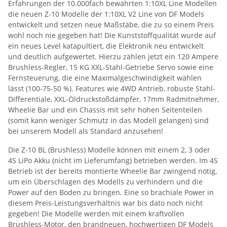
Erfahrungen der 10.000fach bewährten 1:10XL Line Modellen
die neuen Z-10 Modelle der 1:10XL V2 Line von DF Models
entwickelt und setzen neue Maßstäbe, die zu so einem Preis
wohl noch nie gegeben hat! Die Kunststoffqualität wurde auf
ein neues Level katapultiert, die Elektronik neu entwickelt
und deutlich aufgewertet. Hierzu zählen jetzt ein 120 Ampere
Brushless-Regler, 15 KG XXL-Stahl-Getriebe Servo sowie eine
Fernsteuerung, die eine Maximalgeschwindigkeit wählen
lässt (100-75-50 %). Features wie 4WD Antrieb, robuste Stahl-
Differentiale, XXL-Öldruckstoßdämpfer, 17mm Radmitnehmer,
Wheelie Bar und ein Chassis mit sehr hohen Seitenteilen
(somit kann weniger Schmutz in das Modell gelangen) sind
bei unserem Modell als Standard anzusehen!
Die Z-10 BL (Brushless) Modelle können mit einem 2, 3 oder
4S LiPo Akku (nicht im Lieferumfang) betrieben werden. Im 4S
Betrieb ist der bereits montierte Wheelie Bar zwingend nötig,
um ein Überschlagen des Modells zu verhindern und die
Power auf den Boden zu bringen. Eine so brachiale Power in
diesem Preis-Leistungsverhältnis war bis dato noch nicht
gegeben! Die Modelle werden mit einem kraftvollen
Brushless-Motor, den brandneuen, hochwertigen DF Models