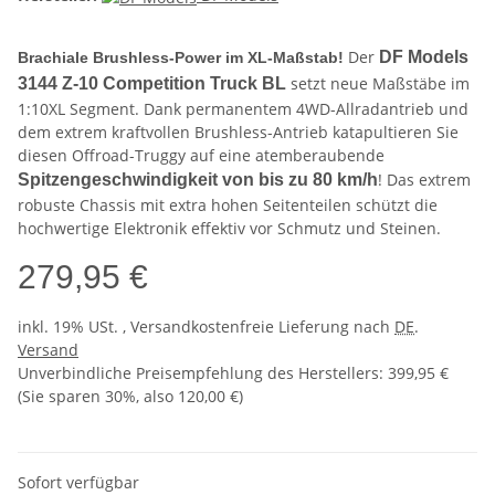
Der
DF Models
Brachiale Brushless-Power im XL-Maßstab!
setzt neue Maßstäbe im
3144 Z-10 Competition Truck BL
1:10XL Segment. Dank permanentem 4WD-Allradantrieb und
dem extrem kraftvollen Brushless-Antrieb katapultieren Sie
diesen Offroad-Truggy auf eine atemberaubende
! Das extrem
Spitzengeschwindigkeit von bis zu 80 km/h
robuste Chassis mit extra hohen Seitenteilen schützt die
hochwertige Elektronik effektiv vor Schmutz und Steinen.
279,95 €
inkl. 19% USt. , Versandkostenfreie Lieferung nach
DE
.
Versand
Unverbindliche Preisempfehlung des Herstellers
:
399,95 €
(Sie sparen
30%
, also
120,00 €
)
Sofort verfügbar