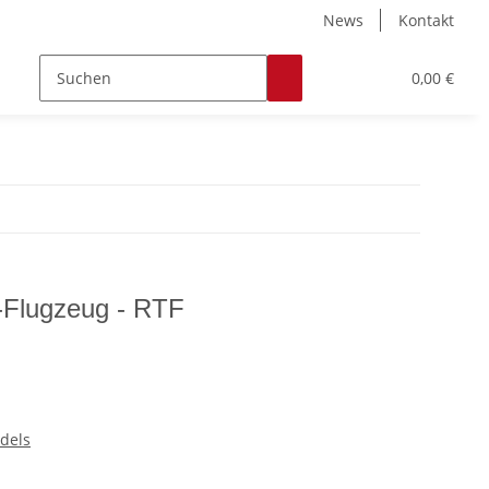
News
Kontakt
Zubehör
Hobby & Freizeit
Werkstoffe
0,00 €
-Flugzeug - RTF
dels