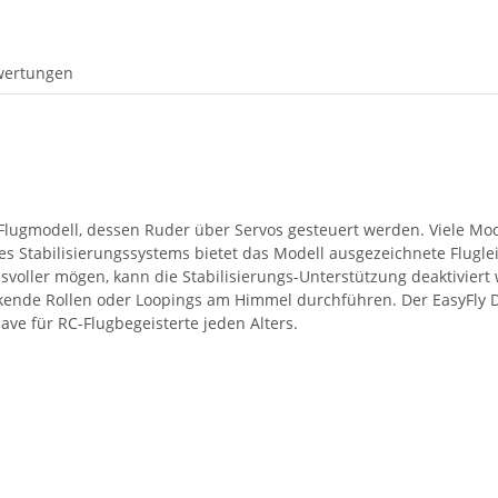
wertungen
Flugmodell, dessen Ruder über Servos gesteuert werden. Viele Mod
s Stabilisierungssystems bietet das Modell ausgezeichnete Flugleis
hsvoller mögen, kann die Stabilisierungs-Unterstützung deaktivier
nde Rollen oder Loopings am Himmel durchführen. Der EasyFly Delt
ve für RC-Flugbegeisterte jeden Alters.