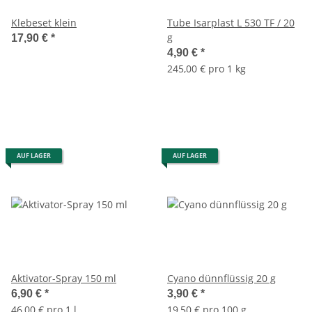
Klebeset klein
Tube Isarplast L 530 TF / 20
g
17,90 €
*
4,90 €
*
245,00 € pro 1 kg
AUF LAGER
AUF LAGER
Aktivator-Spray 150 ml
Cyano dünnflüssig 20 g
6,90 €
*
3,90 €
*
46,00 € pro 1 l
19,50 € pro 100 g