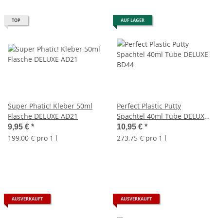
TOP
AUF LAGER
Super Phatic! Kleber 50ml
Perfect Plastic Putty
Flasche DELUXE AD21
Spachtel 40ml Tube DELUXE
BD44
9,95 €
*
10,95 €
*
199,00 € pro 1 l
273,75 € pro 1 l
AUSVERKAUFT
AUSVERKAUFT