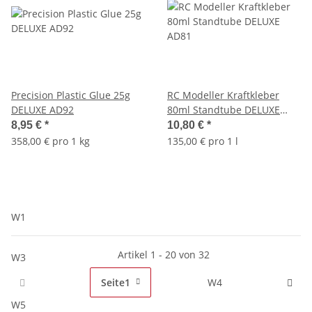
Precision Plastic Glue 25g
RC Modeller Kraftkleber
DELUXE AD92
80ml Standtube DELUXE
AD81
8,95 €
*
10,80 €
*
358,00 € pro 1 kg
135,00 € pro 1 l
W1
Artikel 1 - 20 von 32
W3
Seite
1
W4
W5