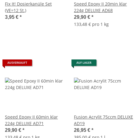
Fix It! Dosierkanüle Set
Speed Epoxy II 20min klar
(VE=12 St.)
224g DELUXE AD68
3,95 €
*
29,90 €
*
133,48 € pro 1 kg
AUSVERKAUFT
AUF LAGER
Speed Epoxy II 60min klar
Fusion Acrylit 75ccm DELUXE
224g DELUXE AD71
AD19
29,90 €
*
26,95 €
*
133,48 € pro 1 kg
385,00 € pro 1 l