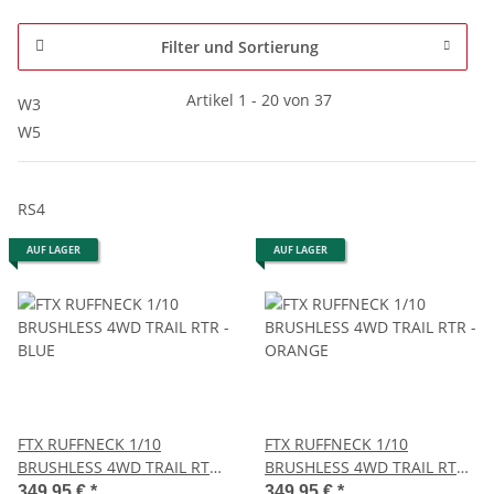
Filter und Sortierung
Artikel 1 - 20 von 37
W3
W5
RS4
AUF LAGER
AUF LAGER
FTX RUFFNECK 1/10
FTX RUFFNECK 1/10
BRUSHLESS 4WD TRAIL RTR -
BRUSHLESS 4WD TRAIL RTR -
BLUE
ORANGE
349,95 €
*
349,95 €
*