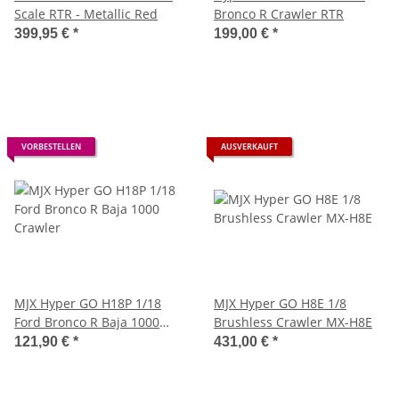
Scale RTR - Metallic Red
Bronco R Crawler RTR
399,95 €
*
199,00 €
*
VORBESTELLEN
AUSVERKAUFT
MJX Hyper GO H18P 1/18
MJX Hyper GO H8E 1/8
Ford Bronco R Baja 1000
Brushless Crawler MX-H8E
Crawler
121,90 €
*
431,00 €
*