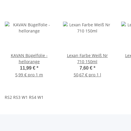
KAVAN Bügelfolie -
Lexan Farbe Weiß Nr
Le
hellorange
710 150ml
11,99 €
*
7,60 €
*
5,99 € pro 1 m
50,67 € pro 1 l
RS2 RS3 W1 RS4
W1