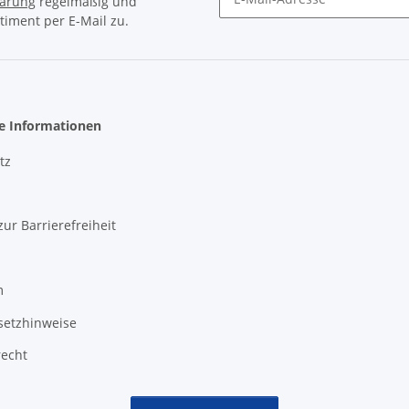
lärung
regelmäßig und
timent per E-Mail zu.
Newsletter Abonnieren
he Informationen
tz
zur Barrierefreiheit
m
setzhinweise
recht