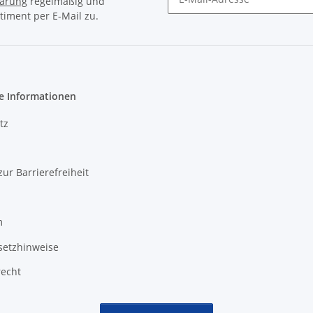
lärung
regelmäßig und
timent per E-Mail zu.
Newsletter Abonnieren
e Informationen
tz
zur Barrierefreiheit
m
setzhinweise
recht