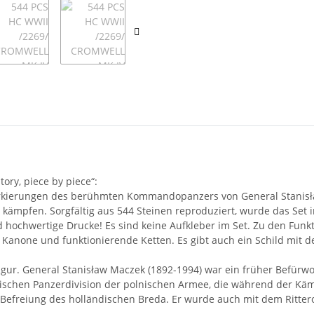
ory, piece by piece“:
rkierungen des berühmten Kommandopanzers von General Stanisław
rten kämpfen. Sorgfältig aus 544 Steinen reproduziert, wurde das Se
d hochwertige Drucke! Es sind keine Aufkleber im Set. Zu den Funk
 Kanone und funktionierende Ketten. Es gibt auch ein Schild mi
e Figur. General Stanisław Maczek (1892-1994) war ein früher Befürw
ischen Panzerdivision der polnischen Armee, die während der Käm
 Befreiung des holländischen Breda. Er wurde auch mit dem Ritte