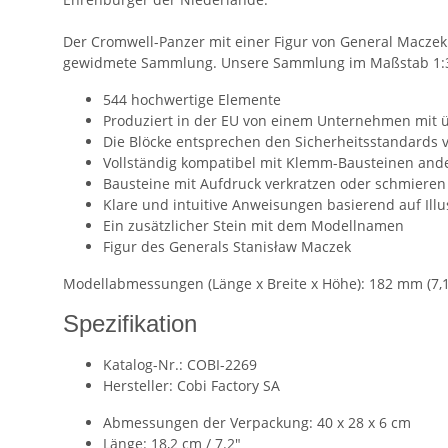
Der Cromwell-Panzer mit einer Figur von General Maczek
gewidmete Sammlung. Unsere Sammlung im Maßstab 1:35 is
544 hochwertige Elemente
Produziert in der EU von einem Unternehmen mit üb
Die Blöcke entsprechen den Sicherheitsstandards 
Vollständig kompatibel mit Klemm-Bausteinen and
Bausteine mit Aufdruck verkratzen oder schmieren
Klare und intuitive Anweisungen basierend auf Illu
Ein zusätzlicher Stein mit dem Modellnamen
Figur des Generals Stanisław Maczek
Modellabmessungen (Länge x Breite x Höhe): 182 mm (7,17
Spezifikation
Katalog-Nr.: COBI-2269
Hersteller: Cobi Factory SA
Abmessungen der Verpackung: 40 x 28 x 6 cm
Länge: 18,2 cm / 7.2″