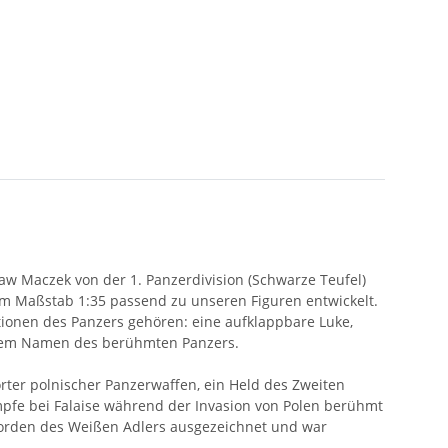
 Maczek von der 1. Panzerdivision (Schwarze Teufel)
t im Maßstab 1:35 passend zu unseren Figuren entwickelt.
tionen des Panzers gehören: eine aufklappbare Luke,
t dem Namen des berühmten Panzers.
orter polnischer Panzerwaffen, ein Held des Zweiten
pfe bei Falaise während der Invasion von Polen berühmt
rorden des Weißen Adlers ausgezeichnet und war