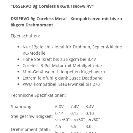
"DSSERVO 9g Coreless 8KG/0.1sec@8.4V"
DSSERVO 9g Coreless Metal - Kompaktservo mit bis zu
8kgcm Drehmoment
Eigenschaften:
Nur 13g leicht - ideal für Drohnen, Segler & kleine
RC-Modelle
Hohe Stellkraft bis zu 8kgcm bei 8.4V
Coreless 3-Pol-Motor mit Metallgetriebe
Mini-Gehäuse mit doppelten Kugellagern
Extrem feinfühlig dank 3µsec Deadband
PWM-kompatibel, Steuerwinkel bis 270°
Technische Spezifikationen:
Spannung:
6.0V
7.4V
8.4V
0.14
0.12
0.10
Stellgeschwindigkeit:
sec/60°
sec/60°
sec/60°
4.5
6.5
8.0
Drehmoment (Stall):
kgcm
kgcm
kgcm