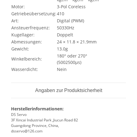
Motor:
3-Pol Coreless
Getriebeübersetzung:
410
Art:
Digital (PWM)
Ansteuerfrequenz:
50330Hz
Kugellager:
Doppelt
Abmessungen:
24 × 11.8 × 21.9mm
Gewicht:
13.0g
180° oder 270°
Winkelbereich:
(5002500µs)
Wasserdicht:
Nein
Angaben zur Produktsicherheit
Herstellerinformationen:
DS Servo
3F Xincai Industrial Park ,Jiucun Road 82
Guangdong Province, China,
dsservo@126.com