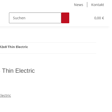
News
Kontakt
Zubehör
Hobby & Freizeit
Werkstoffe
0,00 €
12x8 Thin Electric
Thin Electric
lectric