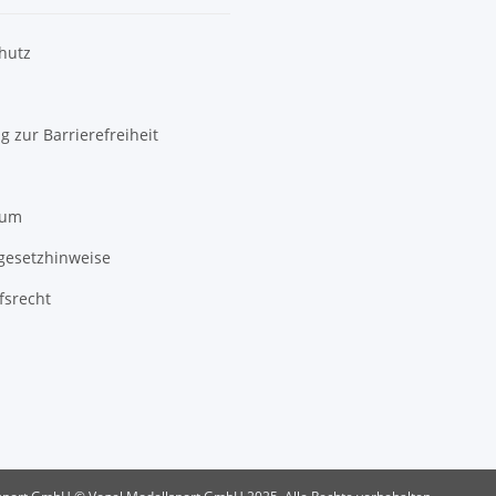
hutz
g zur Barrierefreiheit
sum
egesetzhinweise
fsrecht