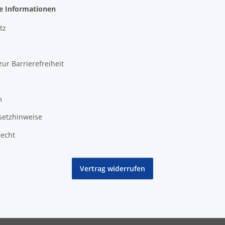
he Informationen
tz
zur Barrierefreiheit
m
setzhinweise
recht
Vertrag widerrufen