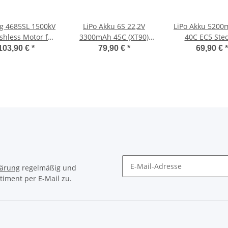
g 4685SL 1500kV
LiPo Akku 6S 22,2V
LiPo Akku 5200
shless Motor für
3300mAh 45C (XT90)
40C EC5 Ste
Boote
PowerPack
103,90 €
*
79,90 €
*
69,90 €
*
lärung
regelmäßig und
timent per E-Mail zu.
Newsletter Abonnieren