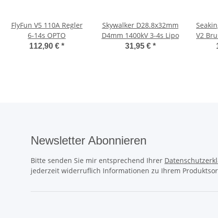
FlyFun V5 110A Regler
Skywalker D28.8x32mm
Seakin
6-14s OPTO
D4mm 1400kV 3-4s Lipo
V2 Bru
112,90 €
*
31,95 €
*
Newsletter Abonnieren
Bitte senden Sie mir entsprechend Ihrer
Datenschutzerk
jederzeit widerruflich Informationen zu Ihrem Produktsor