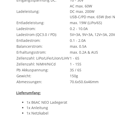
Eingangsspannung DC:
10 - 30V
AC max. 60W
Ladeleistung:
DC max. 200W
USB-C/PD max. 65W (bei N
Entladeleistung:
max. 19W (LiPo/6S)
Ladestrom:
0.2 - 10.0A
Ladestrom (QC3.0 / PD):
5V=3A, 9V=3A, 12V=3A, 20
Entladestrom:
0.1 - 2.0A
Balancerstrom:
max. 0.5A
Erhaltungsstrom:
max. 0.2A & AUS
Zellenzahl: LiPo/LiFe/LiIon/LiHV
1 - 6S
Zellenzahl: NiMH/NiCd
1 - 15S
Pb Akkuspannung:
3S / 6S
Gewicht:
150g
Abmessungen:
70.6x50.6x46mm
Lieferumfang:
1x B6AC NEO Ladegerät
1x Anleitung
1x Netzkabel