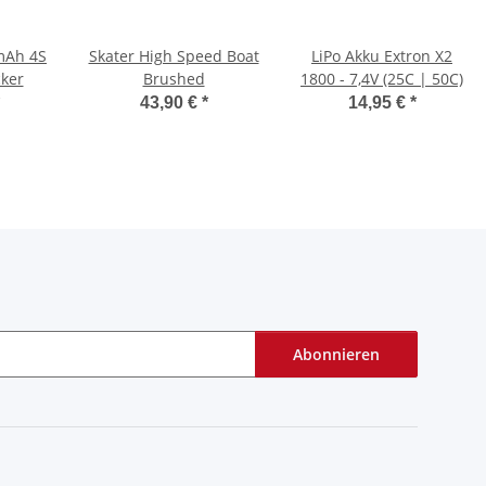
mAh 4S
Skater High Speed Boat
LiPo Akku Extron X2
cker
Brushed
1800 - 7,4V (25C | 50C)
43,90 €
*
14,95 €
*
Abonnieren