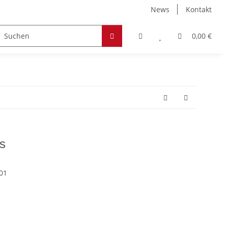
News
Kontakt
Zubehör
Hobby & Freizeit
Werkstoffe
0,00 €
s
01