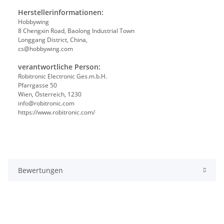
Herstellerinformationen:
Hobbywing
8 Chengxin Road, Baolong Industrial Town
Longgang District, China,
cs@hobbywing.com
verantwortliche Person:
Robitronic Electronic Ges.m.b.H.
Pfarrgasse 50
Wien, Österreich, 1230
info@robitronic.com
https://www.robitronic.com/
Bewertungen