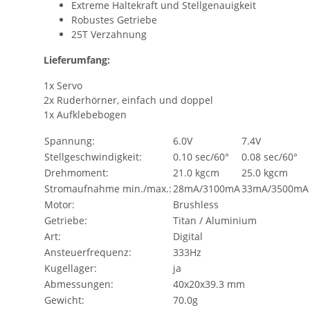
Extreme Haltekraft und Stellgenauigkeit
Robustes Getriebe
25T Verzahnung
Lieferumfang:
1x Servo
2x Ruderhörner, einfach und doppel
1x Aufklebebogen
Spannung:
6.0V
7.4V
Stellgeschwindigkeit:
0.10 sec/60°
0.08 sec/60°
Drehmoment:
21.0 kgcm
25.0 kgcm
Stromaufnahme min./max.:
28mA/3100mA
33mA/3500mA
Motor:
Brushless
Getriebe:
Titan / Aluminium
Art:
Digital
Ansteuerfrequenz:
333Hz
Kugellager:
ja
Abmessungen:
40x20x39.3 mm
Gewicht:
70.0g