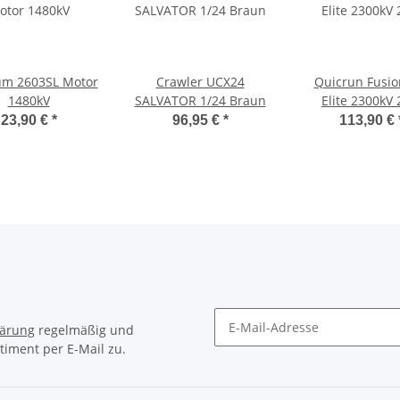
um 2603SL Motor
Crawler UCX24
Quicrun Fusio
1480kV
SALVATOR 1/24 Braun
Elite 2300kV 
23,90 €
*
96,95 €
*
113,90 €
lärung
regelmäßig und
timent per E-Mail zu.
Newsletter Abonnieren