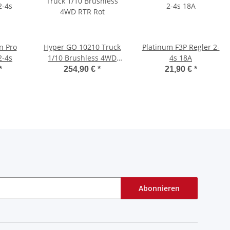
n Pro
Hyper GO 10210 Truck
Platinum F3P Regler 2-
2-4s
1/10 Brushless 4WD
4s 18A
RTR Rot
*
254,90 €
*
21,90 €
*
Abonnieren