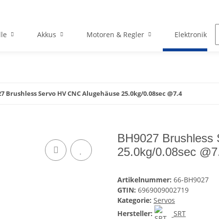
le
Akkus
Motoren & Regler
Elektronik
7 Brushless Servo HV CNC Alugehäuse 25.0kg/0.08sec @7.4
BH9027 Brushless
25.0kg/0.08sec @7
Artikelnummer:
66-BH9027
GTIN:
6969009002719
Kategorie:
Servos
Hersteller:
SRT