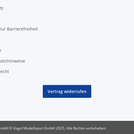
tz
zur Barrierefreiheit
m
setzhinweise
recht
Vertrag widerrufen
GmbH © Vogel Modellsport GmbH 2025, Alle Rechte vorbehalten