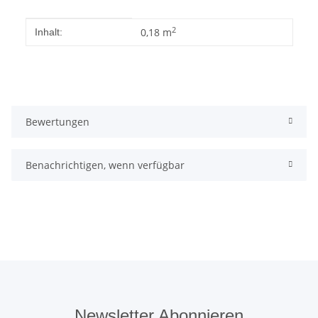
Produkteigenschaft
Wert
2
0,18 m
Inhalt:
Bewertungen
Benachrichtigen, wenn verfügbar
Newsletter Abonnieren