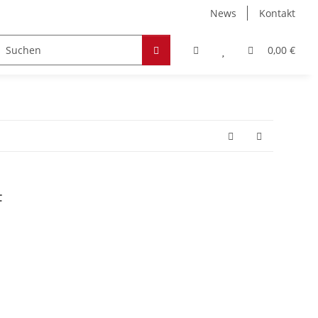
News
Kontakt
Zubehör
Hobby & Freizeit
Werkstoffe
0,00 €
F