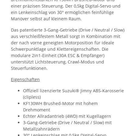
einer präzisen Steuerung. Der 0,5kg Digital-Servo und
ein Lenkeinschlag von 30° ermöglichen feinfühlige
Manöver selbst auf kleinem Raum.
Das patentierte 3-Gang-Getriebe (Drive / Neutral / Slow)
aus verschleißfestem Metall sorgt in Kombination mit
der nach vorne geneigten Motorposition für ideale
Schwerpunktlage und Klettereigenschaften. Die
modulare 2in1-Einheit (30A ESC & Empfänger)
unterstützt Lichtsteuerung, Crawl-Modus und
Steuerfunktionen.
Eigenschaften
Offiziell lizenzierte Suzuki® Jimny ABS-Karosserie
(clipless)
KF130WH Brushed-Motor mit hohem
Drehmoment
Echter Allradantrieb (4WD) mit Kugellagern
3-Gang-Getriebe (Drive / Neutral / Slow) mit
Metallzahnrädern
30° Lenkeinschlag mit 0,5kg Digital-Servo