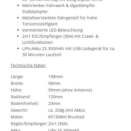
Mehrlenker-Fahrwerk & ölgedämpfte
Stoßdämpfer
Metallverstärktes Fahrgestell für hohe
Torsionssteifigkeit
Vormontierte LED-Beleuchtung
2in1 ESC/Empfänger (30A) mit Crawl- &
Lichtfunktionen
LiPo-Akku 2S 350mAh mit USB-Ladegerät für ca.
30 Minuten Laufzeit
Technische Daten
Länge:
198mm
Breite:
98mm
Höhe:
99mm (ohne Antenne)
Radstand:
120mm
Bodenfreiheit:
20mm
Gewicht:
ca. 258g (mit Akku)
Motor:
KF130WH Brushed
Regler/Empfänger:
2in1 (30A)
Akku:
LiPo 2S 350mAh