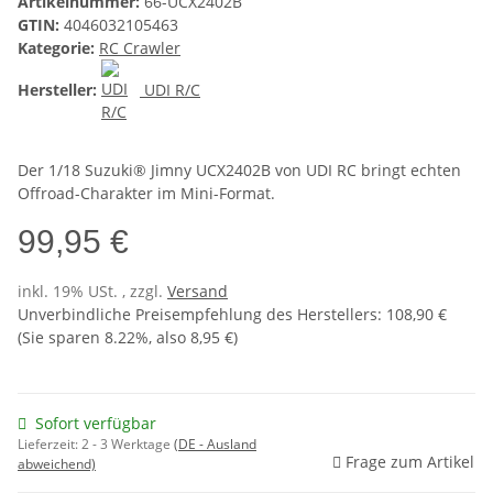
Artikelnummer:
66-UCX2402B
GTIN:
4046032105463
Kategorie:
RC Crawler
Hersteller:
UDI R/C
Der 1/18 Suzuki® Jimny UCX2402B von UDI RC bringt echten
Offroad-Charakter im Mini-Format.
99,95 €
inkl. 19% USt. , zzgl.
Versand
Unverbindliche Preisempfehlung des Herstellers
:
108,90 €
(Sie sparen
8.22%
, also
8,95 €
)
Sofort verfügbar
Lieferzeit:
2 - 3 Werktage
(DE - Ausland
Frage zum Artikel
abweichend)