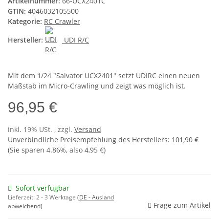
Artikelnummer:
66-UCX2401C
GTIN:
4046032105500
Kategorie:
RC Crawler
Hersteller:
UDI R/C
Mit dem 1/24 "Salvator UCX2401" setzt UDIRC einen neuen
Maßstab im Micro-Crawling und zeigt was möglich ist.
96,95 €
inkl. 19% USt. , zzgl.
Versand
Unverbindliche Preisempfehlung des Herstellers
:
101,90 €
(Sie sparen
4.86%
, also
4,95 €
)
Sofort verfügbar
Lieferzeit:
2 - 3 Werktage
(DE - Ausland
Frage zum Artikel
abweichend)