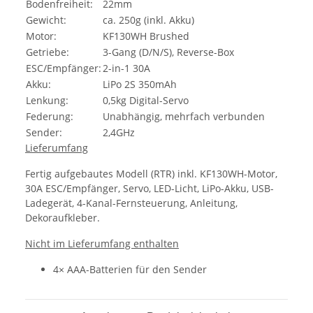
Bodenfreiheit:
22mm
Gewicht:
ca. 250g (inkl. Akku)
Motor:
KF130WH Brushed
Getriebe:
3-Gang (D/N/S), Reverse-Box
ESC/Empfänger:
2-in-1 30A
Akku:
LiPo 2S 350mAh
Lenkung:
0,5kg Digital-Servo
Federung:
Unabhängig, mehrfach verbunden
Sender:
2,4GHz
Lieferumfang
Fertig aufgebautes Modell (RTR) inkl. KF130WH-Motor,
30A ESC/Empfänger, Servo, LED-Licht, LiPo-Akku, USB-
Ladegerät, 4-Kanal-Fernsteuerung, Anleitung,
Dekoraufkleber.
Nicht im Lieferumfang enthalten
4× AAA-Batterien für den Sender