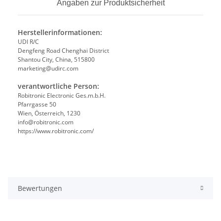
Angaben zur Produktsicherheit
Herstellerinformationen:
UDI R/C
Dengfeng Road Chenghai District
Shantou City, China, 515800
marketing@udirc.com
verantwortliche Person:
Robitronic Electronic Ges.m.b.H.
Pfarrgasse 50
Wien, Österreich, 1230
info@robitronic.com
https://www.robitronic.com/
Bewertungen