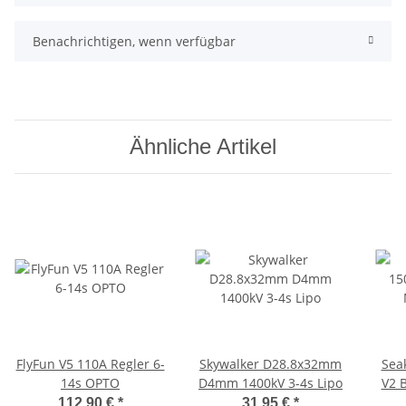
Benachrichtigen, wenn verfügbar
Ähnliche Artikel
FlyFun V5 110A Regler 6-
Skywalker D28.8x32mm
Sea
14s OPTO
D4mm 1400kV 3-4s Lipo
V2 
112,90 €
*
31,95 €
*