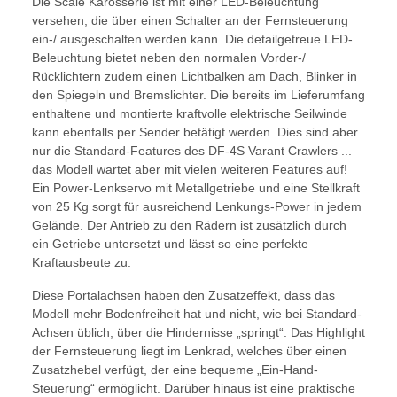
Die Scale Karosserie ist mit einer LED-Beleuchtung
versehen, die über einen Schalter an der Fernsteuerung
ein-/ ausgeschalten werden kann. Die detailgetreue LED-
Beleuchtung bietet neben den normalen Vorder-/
Rücklichtern zudem einen Lichtbalken am Dach, Blinker in
den Spiegeln und Bremslichter. Die bereits im Lieferumfang
enthaltene und montierte kraftvolle elektrische Seilwinde
kann ebenfalls per Sender betätigt werden. Dies sind aber
nur die Standard-Features des DF-4S Varant Crawlers ...
das Modell wartet aber mit vielen weiteren Features auf!
Ein Power-Lenkservo mit Metallgetriebe und eine Stellkraft
von 25 Kg sorgt für ausreichend Lenkungs-Power in jedem
Gelände. Der Antrieb zu den Rädern ist zusätzlich durch
ein Getriebe untersetzt und lässt so eine perfekte
Kraftausbeute zu.
Diese Portalachsen haben den Zusatzeffekt, dass das
Modell mehr Bodenfreiheit hat und nicht, wie bei Standard-
Achsen üblich, über die Hindernisse „springt“. Das Highlight
der Fernsteuerung liegt im Lenkrad, welches über einen
Zusatzhebel verfügt, der eine bequeme „Ein-Hand-
Steuerung“ ermöglicht. Darüber hinaus ist eine praktische