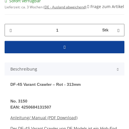
Sofort verfügbar
Frage zum Artikel
Lieferzeit:
ca. 3 Wochen
(DE - Ausland abweichend)
Stk
Beschreibung
DF-4S Varant Crawler – Rot - 313mm
No. 3150
EAN: 4250684131507
Anleitung/ Manual (PDF Download)
Der DF-4S Varant Crawler von DF Models ist ein High-End