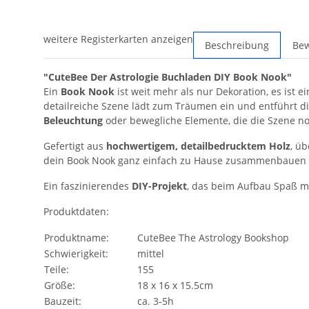
weitere Registerkarten anzeigen
Beschreibung
Be
"CuteBee Der Astrologie Buchladen DIY Book Nook"
Ein
Book Nook
ist weit mehr als nur Dekoration, es ist 
detailreiche Szene lädt zum Träumen ein und entführt d
Beleuchtung
oder bewegliche Elemente, die die Szene no
Gefertigt aus
hochwertigem, detailbedrucktem Holz
, ü
dein Book Nook ganz einfach zu Hause zusammenbauen – pe
Ein faszinierendes
DIY-Projekt
, das beim Aufbau Spaß m
Produktdaten:
Produktname:
CuteBee The Astrology Bookshop
Schwierigkeit:
mittel
Teile:
155
Größe:
18 x 16 x 15.5cm
Bauzeit:
ca. 3-5h