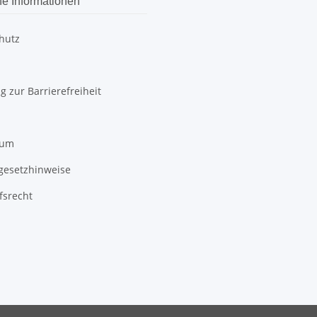
he Informationen
hutz
g zur Barrierefreiheit
sum
egesetzhinweise
fsrecht