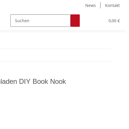
News
Kontakt
Zubehör
Hobby & Freizeit
Werkstoffe
0,00 €
hladen DIY Book Nook