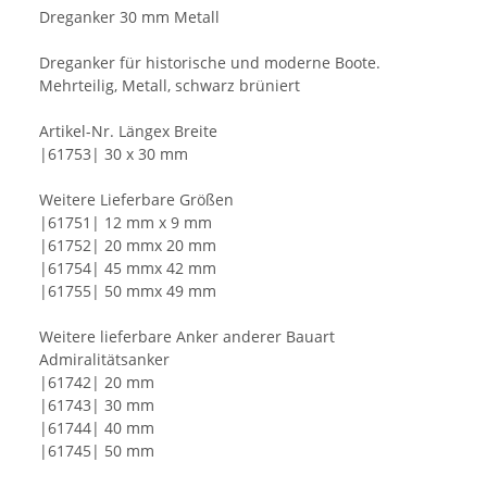
Dreganker 30 mm Metall
Dreganker für historische und moderne Boote.
Mehrteilig, Metall, schwarz brüniert
Artikel-Nr. Längex Breite
|61753| 30 x 30 mm
Weitere Lieferbare Größen
|61751| 12 mm x 9 mm
|61752| 20 mmx 20 mm
|61754| 45 mmx 42 mm
|61755| 50 mmx 49 mm
Weitere lieferbare Anker anderer Bauart
Admiralitätsanker
|61742| 20 mm
|61743| 30 mm
|61744| 40 mm
|61745| 50 mm