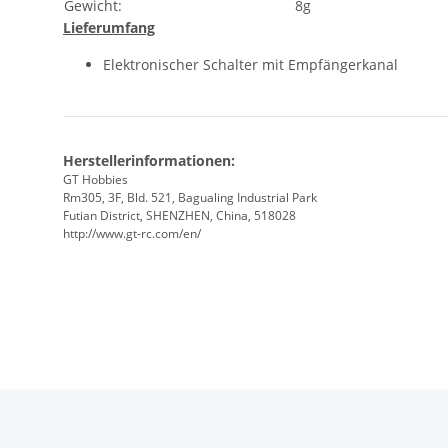
Gewicht:
8g
Lieferumfang
Elektronischer Schalter mit Empfängerkanal
Herstellerinformationen:
GT Hobbies
Rm305, 3F, Bld. 521, Bagualing Industrial Park
Futian District, SHENZHEN, China, 518028
http://www.gt-rc.com/en/