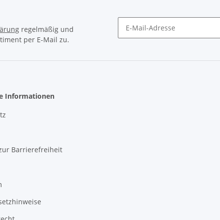
lärung
regelmäßig und
timent per E-Mail zu.
Newsletter Abonnieren
he Informationen
tz
zur Barrierefreiheit
m
setzhinweise
recht