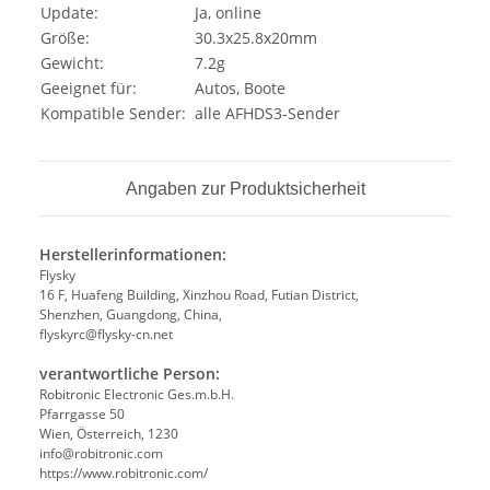
Update:
Ja, online
Größe:
30.3x25.8x20mm
Gewicht:
7.2g
Geeignet für:
Autos, Boote
Kompatible Sender:
alle AFHDS3-Sender
Angaben zur Produktsicherheit
Herstellerinformationen:
Flysky
16 F, Huafeng Building, Xinzhou Road, Futian District,
Shenzhen, Guangdong, China,
flyskyrc@flysky-cn.net
verantwortliche Person:
Robitronic Electronic Ges.m.b.H.
Pfarrgasse 50
Wien, Österreich, 1230
info@robitronic.com
https://www.robitronic.com/