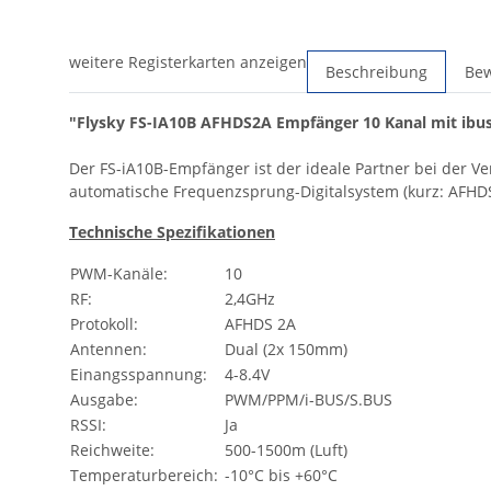
weitere Registerkarten anzeigen
Beschreibung
Be
"Flysky FS-IA10B AFHDS2A Empfänger 10 Kanal mit ibu
Der FS-iA10B-Empfänger ist der ideale Partner bei der V
automatische Frequenzsprung-Digitalsystem (kurz: AFHDS
Technische Spezifikationen
PWM-Kanäle:
10
RF:
2,4GHz
Protokoll:
AFHDS 2A
Antennen:
Dual (2x 150mm)
Einangsspannung:
4-8.4V
Ausgabe:
PWM/PPM/i-BUS/S.BUS
RSSI:
Ja
Reichweite:
500-1500m (Luft)
Temperaturbereich:
-10°C bis +60°C