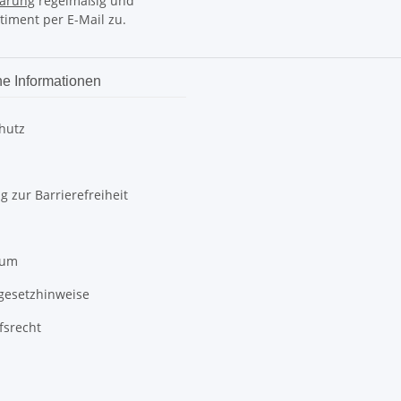
lärung
regelmäßig und
timent per E-Mail zu.
he Informationen
hutz
g zur Barrierefreiheit
sum
egesetzhinweise
fsrecht