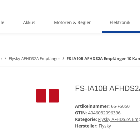
le
Akkus
Motoren & Regler
Elektronik
ör
Flysky AFHDS2A Empfänger
FS-IA10B AFHDS2A Empfänger 10 Kana
FS-IA10B AFHDS2A 
Artikelnummer:
66-FS050
GTIN:
4046032096396
Kategorie:
Flysky AFHDS2A Em
Hersteller:
Flysky