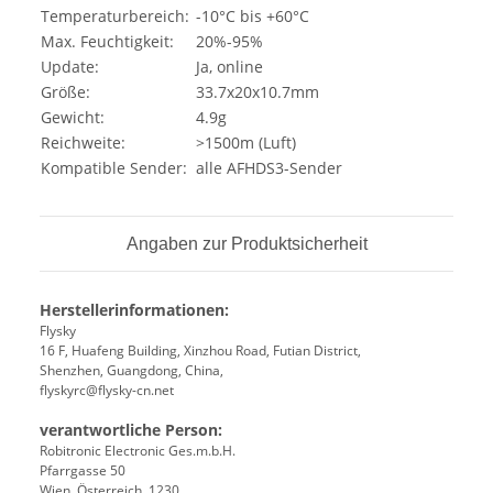
Temperaturbereich:
-10°C bis +60°C
Max. Feuchtigkeit:
20%-95%
Update:
Ja, online
Größe:
33.7x20x10.7mm
Gewicht:
4.9g
Reichweite:
>1500m (Luft)
Kompatible Sender:
alle AFHDS3-Sender
Angaben zur Produktsicherheit
Herstellerinformationen:
Flysky
16 F, Huafeng Building, Xinzhou Road, Futian District,
Shenzhen, Guangdong, China,
flyskyrc@flysky-cn.net
verantwortliche Person:
Robitronic Electronic Ges.m.b.H.
Pfarrgasse 50
Wien, Österreich, 1230