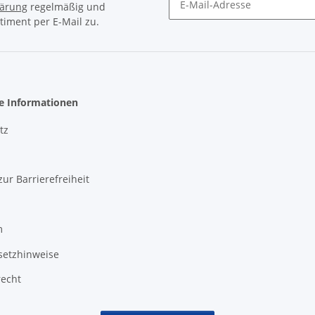
lärung
regelmäßig und
timent per E-Mail zu.
Newsletter Abonnieren
he Informationen
tz
zur Barrierefreiheit
m
setzhinweise
recht