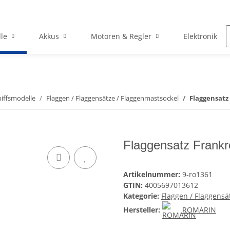
le
Akkus
Motoren & Regler
Elektronik
hiffsmodelle
Flaggen / Flaggensätze / Flaggenmastsockel
Flaggensat
Flaggensatz Frank
Artikelnummer:
9-ro1361
GTIN:
4005697013612
Kategorie:
Flaggen / Flaggensä
Hersteller:
ROMARIN