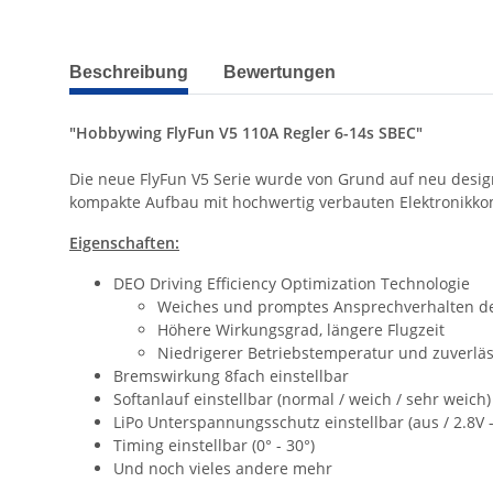
weitere Registerkarten anzeigen
Beschreibung
Bewertungen
"Hobbywing FlyFun V5 110A Regler 6-14s SBEC"
Die neue FlyFun V5 Serie wurde von Grund auf neu desig
kompakte Aufbau mit hochwertig verbauten Elektronikko
Eigenschaften:
DEO Driving Efficiency Optimization Technologie
Weiches und promptes Ansprechverhalten de
Höhere Wirkungsgrad, längere Flugzeit
Niedrigerer Betriebstemperatur und zuverläs
Bremswirkung 8fach einstellbar
Softanlauf einstellbar (normal / weich / sehr weich)
LiPo Unterspannungsschutz einstellbar (aus / 2.8V -
Timing einstellbar (0° - 30°)
Und noch vieles andere mehr