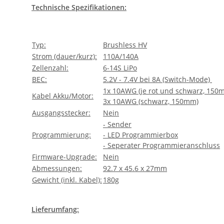
Technische Spezifikationen:
Typ:
Brushless HV
Strom (dauer/kurz):
110A/140A
Zellenzahl:
6-14S LiPo
BEC:
5.2V - 7.4V bei 8A (Switch-Mode)
1x 10AWG (je rot und schwarz, 150
Kabel Akku/Motor:
3x 10AWG (schwarz, 150mm)
Ausgangsstecker:
Nein
- Sender
Programmierung:
- LED Programmierbox
- Seperater Programmieranschluss
Firmware-Upgrade:
Nein
Abmessungen:
92.7 x 45.6 x 27mm
Gewicht (inkl. Kabel):
180g
Lieferumfang: