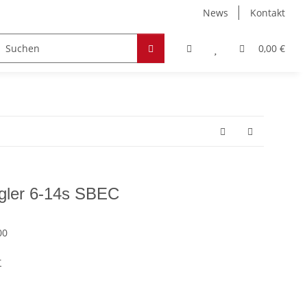
News
Kontakt
Zubehör
Hobby & Freizeit
Werkstoffe
0,00 €
gler 6-14s SBEC
00
r