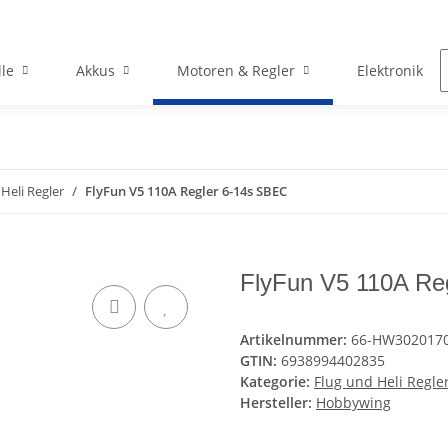
le
Akkus
Motoren & Regler
Elektronik
Heli Regler
FlyFun V5 110A Regler 6-14s SBEC
FlyFun V5 110A Re
Artikelnummer:
66-HW302017
GTIN:
6938994402835
Kategorie:
Flug und Heli Regle
Hersteller:
Hobbywing