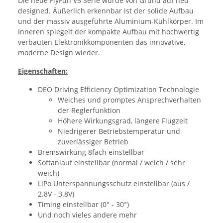
Die neue FlyFun V5 Serie wurde von Grund auf neu
designed. Äußerlich erkennbar ist der solide Aufbau
und der massiv ausgeführte Aluminium-Kühlkörper. Im
Inneren spiegelt der kompakte Aufbau mit hochwertig
verbauten Elektronikkomponenten das innovative,
moderne Design wieder.
Eigenschaften:
DEO Driving Efficiency Optimization Technologie
Weiches und promptes Ansprechverhalten
der Reglerfunktion
Höhere Wirkungsgrad, längere Flugzeit
Niedrigerer Betriebstemperatur und
zuverlässiger Betrieb
Bremswirkung 8fach einstellbar
Softanlauf einstellbar (normal / weich / sehr
weich)
LiPo Unterspannungsschutz einstellbar (aus /
2.8V - 3.8V)
Timing einstellbar (0° - 30°)
Und noch vieles andere mehr