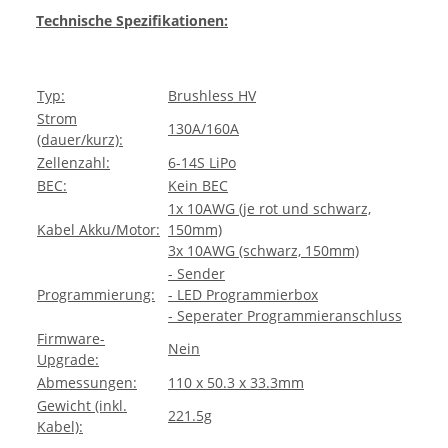
Technische Spezifikationen:
Typ:
Brushless HV
Strom
130A/160A
(dauer/kurz):
Zellenzahl:
6-14S LiPo
BEC:
Kein BEC
1x 10AWG (je rot und schwarz,
Kabel Akku/Motor:
150mm)
3x 10AWG (schwarz, 150mm)
- Sender
Programmierung:
- LED Programmierbox
- Seperater Programmieranschluss
Firmware-
Nein
Upgrade:
Abmessungen:
110 x 50.3 x 33.3mm
Gewicht (inkl.
221.5g
Kabel):