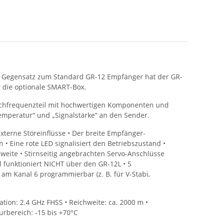
m Gegensatz zum Standard GR-12 Empfänger hat der GR-
 die optionale SMART-Box.
ochfrequenzteil mit hochwertigen Komponenten und
mperatur“ und „Signalstärke“ an den Sender.
xterne Störeinflüsse • Der breite Empfänger-
 • Eine rote LED signalisiert den Betriebszustand •
eite • Stirnseitig angebrachten Servo-Anschlüsse
 funktioniert NICHT über den GR-12L • 5
m Kanal 6 programmierbar (z. B. für V-Stabi,
ation: 2.4 GHz FHSS • Reichweite: ca. 2000 m •
rbereich: -15 bis +70°C