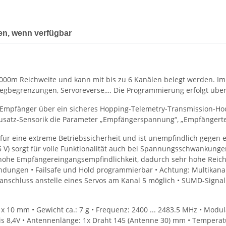
en, wenn verfügbar
000m Reichweite und kann mit bis zu 6 Kanälen belegt werden. I
egbegrenzungen, Servoreverse,… Die Programmierung erfolgt über
 Empfänger über ein sicheres Hopping-Telemetry-Transmission-H
usatz-Sensorik die Parameter „Empfängerspannung“, „Empfängerte
für eine extreme Betriebssicherheit und ist unempfindlich gegen e
5 V) sorgt für volle Funktionalität auch bei Spannungsschwankungen
ohe Empfängereingangsempfindlichkeit, dadurch sehr hohe Reichw
indungen • Failsafe und Hold programmierbar • Achtung: Multikanal
schluss anstelle eines Servos am Kanal 5 möglich • SUMD-Signal a
x 10 mm • Gewicht ca.: 7 g • Frequenz: 2400 ... 2483.5 MHz • Modul
s 8,4V • Antennenlänge: 1x Draht 145 (Antenne 30) mm • Temperatu