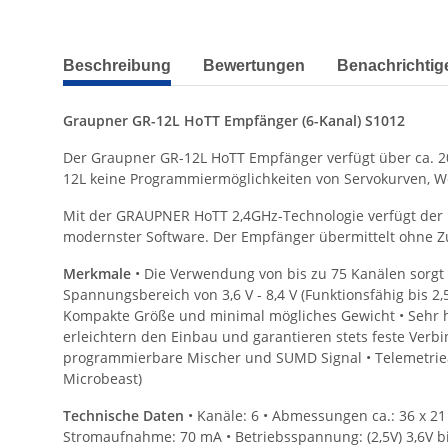
weitere Registerkarten anzeigen
Beschreibung
Bewertungen
Benachrichtig
Graupner GR-12L HoTT Empfänger (6-Kanal) S1012
Der Graupner GR-12L HoTT Empfänger verfügt über ca. 2
12L keine Programmiermöglichkeiten von Servokurven, W
Mit der GRAUPNER HoTT 2,4GHz-Technologie verfügt der
modernster Software. Der Empfänger übermittelt ohne Z
Merkmale
• Die Verwendung von bis zu 75 Kanälen sorgt 
Spannungsbereich von 3,6 V - 8,4 V (Funktionsfähig bis 2,
Kompakte Größe und minimal mögliches Gewicht • Sehr h
erleichtern den Einbau und garantieren stets feste Verb
programmierbare Mischer und SUMD Signal • Telemetriean
Microbeast)
Technische Daten
• Kanäle: 6 • Abmessungen ca.: 36 x 21 
Stromaufnahme: 70 mA • Betriebsspannung: (2,5V) 3,6V bi