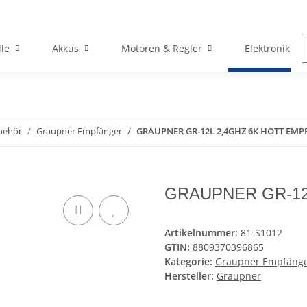
le
Akkus
Motoren & Regler
Elektronik
behör
Graupner Empfänger
GRAUPNER GR-12L 2,4GHZ 6K HOTT EM
GRAUPNER GR-12
Artikelnummer:
81-S1012
GTIN:
8809370396865
Kategorie:
Graupner Empfäng
Hersteller:
Graupner