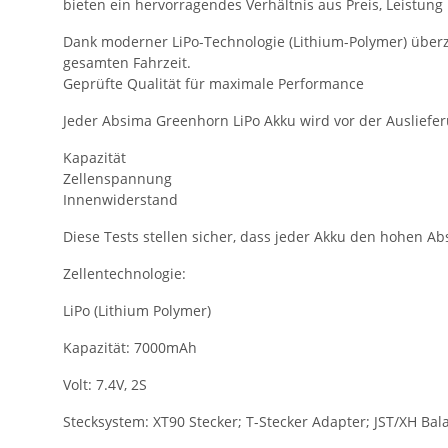
bieten ein hervorragendes Verhältnis aus Preis, Leistung
Dank moderner LiPo-Technologie (Lithium-Polymer) über
gesamten Fahrzeit.
Geprüfte Qualität für maximale Performance
Jeder Absima Greenhorn LiPo Akku wird vor der Ausliefe
Kapazität
Zellenspannung
Innenwiderstand
Diese Tests stellen sicher, dass jeder Akku den hohen A
Zellentechnologie:
LiPo (Lithium Polymer)
Kapazität: 7000mAh
Volt: 7.4V, 2S
Stecksystem: XT90 Stecker; T-Stecker Adapter; JST/XH Bal