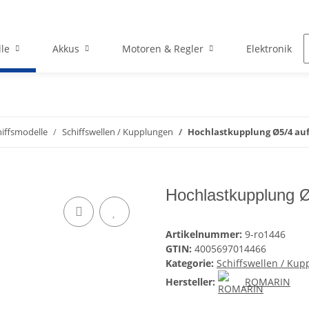
le
Akkus
Motoren & Regler
Elektronik
hiffsmodelle
Schiffswellen / Kupplungen
Hochlastkupplung Ø5/4 au
Hochlastkupplung 
Artikelnummer:
9-ro1446
GTIN:
4005697014466
Kategorie:
Schiffswellen / Ku
Hersteller:
ROMARIN