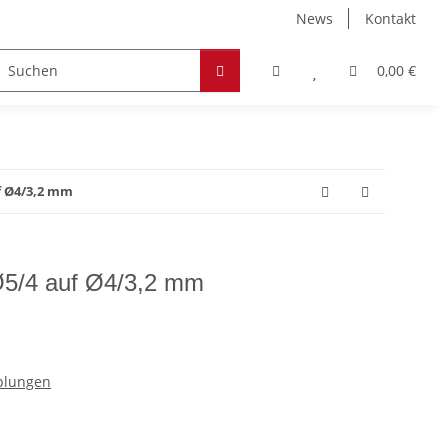
News
Kontakt
Zubehör
Hobby & Freizeit
Werkstoffe
0,00 €
f Ø4/3,2 mm
Ø5/4 auf Ø4/3,2 mm
pplungen