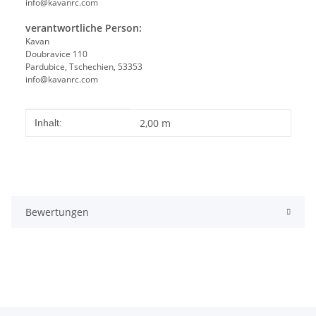
info@kavanrc.com
verantwortliche Person:
Kavan
Doubravice 110
Pardubice, Tschechien, 53353
info@kavanrc.com
Produkteigenschaft
Wert
2,00 m
Inhalt:
Bewertungen