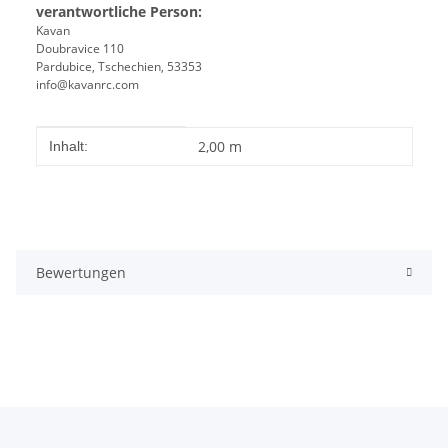
verantwortliche Person:
Kavan
Doubravice 110
Pardubice, Tschechien, 53353
info@kavanrc.com
Produkteigenschaft
Wert
2,00 m
Inhalt:
Bewertungen