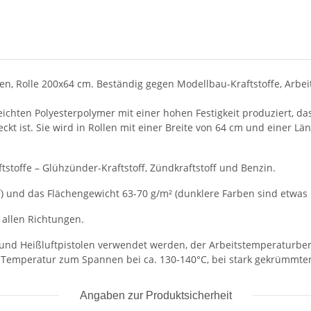
n, Rolle 200x64 cm. Beständig gegen Modellbau-Kraftstoffe, Arbe
chten Polyesterpolymer mit einer hohen Festigkeit produziert, das 
 ist. Sie wird in Rollen mit einer Breite von 64 cm und einer Länge
stoffe – Glühzünder-Kraftstoff, Zündkraftstoff und Benzin.
f) und das Flächengewicht 63-70 g/m² (dunklere Farben sind etwas le
 allen Richtungen.
d Heißluftpistolen verwendet werden, der Arbeitstemperaturberei
ie Temperatur zum Spannen bei ca. 130-140°C, bei stark gekrümmte
Angaben zur Produktsicherheit