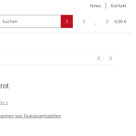
News
Kontakt
Zubehör
Hobby & Freizeit
Werkstoffe
0,00 €
rot
02.2
pannen von Flugzeugmodellen