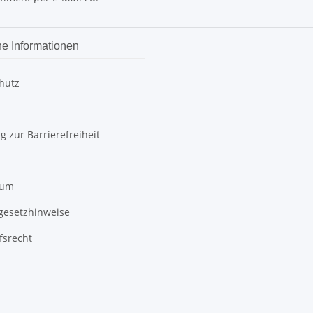
he Informationen
hutz
g zur Barrierefreiheit
sum
egesetzhinweise
fsrecht