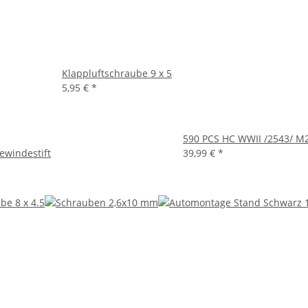
Klappluftschraube 9 x 5
5,95 €
*
590 PCS HC WWII /2543/ M
ewindestift
39,99 €
*