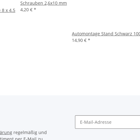
Schrauben 2,6x10 mm
4,20 €
*
 8 x 4.5
Automontage Stand Schwarz 1
14,90 €
*
lärung
regelmäßig und
timent per E-Mail zu.