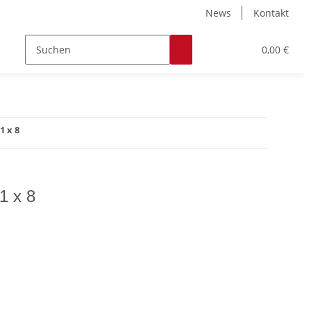
News
Kontakt
Zubehör
Hobby & Freizeit
Werkstoffe
0,00 €
1 x 8
1 x 8