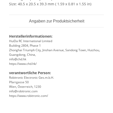
Size: 40.5 x 20.5 x 39.3 mm ( 1.59 x 0.81 x 1.55 in)
Angaben zur Produktsicherheit
Herstellerinformationen:
HuiDa RC International Limited
Building 2804, Phase 1
Zhonghai Triumph City, Jinshan Avenue, Sandong Town, Huizhou,
Guangdong, China,
info@chd.hk
https://www.chd.hk/
verantwortliche Person:
Robitronic Electronic Ges.m.b.H.
Pfarrgasse 50
Wien, Österreich, 1230
info@robitronic.com
https://www.robitronic.com/