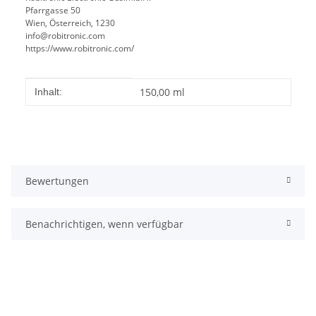
Pfarrgasse 50
Wien, Österreich, 1230
info@robitronic.com
https://www.robitronic.com/
Produkteigenschaft
Wert
150,00 ml
Inhalt:
Bewertungen
Benachrichtigen, wenn verfügbar