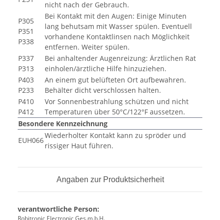
nicht nach der Gebrauch.
Bei Kontakt mit den Augen: Einige Minuten
P305
lang behutsam mit Wasser spülen. Eventuell
P351
vorhandene Kontaktlinsen nach Möglichkeit
P338
entfernen. Weiter spülen.
P337
Bei anhaltender Augenreizung: Ärztlichen Rat
P313
einholen/ärztliche Hilfe hinzuziehen.
P403
An einem gut belüfteten Ort aufbewahren.
P233
Behälter dicht verschlossen halten.
P410
Vor Sonnenbestrahlung schützen und nicht
P412
Temperaturen über 50°C/122°F aussetzen.
Besondere Kennzeichnung
Wiederholter Kontakt kann zu spröder und
EUH066
rissiger Haut führen.
Angaben zur Produktsicherheit
verantwortliche Person:
Robitronic Electronic Ges.m.b.H.